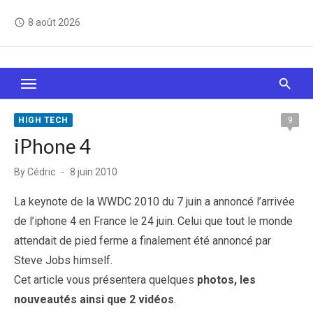
Skip
8 août 2026
access_time
to
content
Le Web, c'est comme une boîte de chocolats… On
sait jamais sur quoi on va tomber !
HIGH TECH
9
iPhone 4
Posted
By
Cédric
8 juin 2010
on
La keynote de la WWDC 2010 du 7 juin a annoncé l’arrivée
de l’iphone 4 en France le 24 juin. Celui que tout le monde
attendait de pied ferme a finalement été annoncé par
Steve Jobs himself.
Cet article vous présentera quelques
photos, les
nouveautés ainsi que 2 vidéos
.