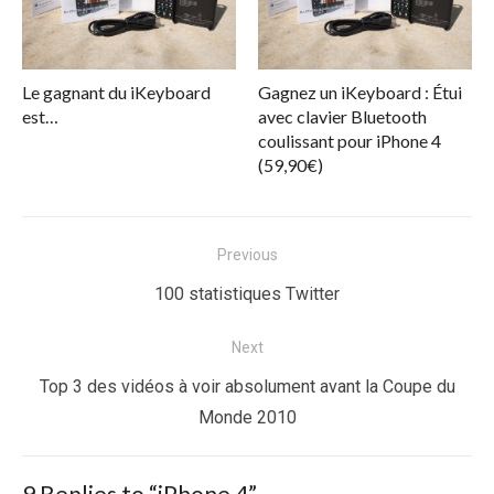
Le gagnant du iKeyboard
Gagnez un iKeyboard : Étui
est…
avec clavier Bluetooth
coulissant pour iPhone 4
(59,90€)
Navigation
Previous
de
Previous
100 statistiques Twitter
l’article
post:
Next
Next
Top 3 des vidéos à voir absolument avant la Coupe du
post:
Monde 2010
9 Replies to “
iPhone 4
”