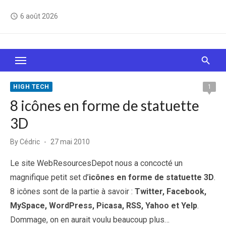
Skip
6 août 2026
access_time
to
content
Le Web, c'est comme une boîte de chocolats… On
sait jamais sur quoi on va tomber !
HIGH TECH
1
8 icônes en forme de statuette
3D
Posted
By
Cédric
27 mai 2010
on
Le site WebResourcesDepot nous a concocté un
magnifique petit set d’
icônes en forme de statuette 3D
.
8 icônes sont de la partie à savoir :
Twitter, Facebook,
MySpace, WordPress, Picasa, RSS, Yahoo et Yelp
.
Dommage, on en aurait voulu beaucoup plus…