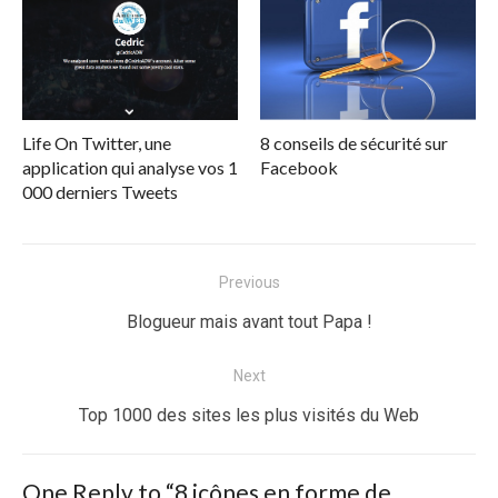
Life On Twitter, une
8 conseils de sécurité sur
application qui analyse vos 1
Facebook
000 derniers Tweets
Navigation
Previous
de
Previous
Blogueur mais avant tout Papa !
l’article
post:
Next
Next
Top 1000 des sites les plus visités du Web
post:
One Reply to “8 icônes en forme de