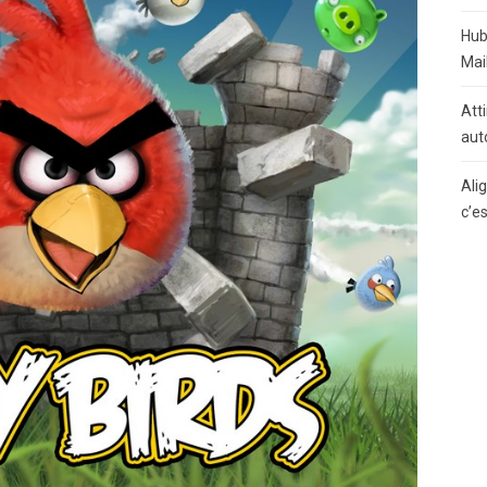
Hub
Mai
Atti
aut
Ali
c’e