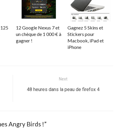
 125
12 Google Nexus 7 et
Gagnez 5 Skins et
s
un chèque de 1 000 € à
Stickers pour
gagner !
Macbook, iPad et
iPhone
Next
Next
48 heures dans la peau de firefox 4
post:
es Angry Birds !
”