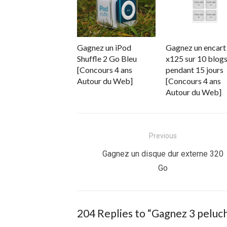
Gagnez un iPod
Gagnez un encart
Shuffle 2 Go Bleu
x125 sur 10 blog
[Concours 4 ans
pendant 15 jours
Autour du Web]
[Concours 4 ans
Autour du Web]
Navigation
Previous
de
Previous
Gagnez un disque dur externe 320
post:
Go
l’article
204 Replies to “
Gagnez 3 peluch