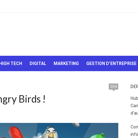
Le Web,
c'est
comme
une boîte
HIGH TECH
DIGITAL
MARKETING
GESTION D’ENTREPRISE
de
chocolats…
On sait
jamais sur
DE
204
quoi on va
gry Birds !
tomber !
Hub
Cam
d’a
Com
inf