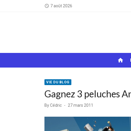
Skip
7 août 2026
access_time
to
content
home
VIE DU BLOG
Gagnez 3 peluches An
Posted
By
Cédric
27 mars 2011
on