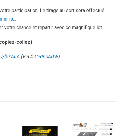
otre participation. Le tirage au sort sera effectué
nner is…
r votre chance et repartir avec ce magnifique lot.
copiez-collez) :
.ly/f5kAuA
(Via @
CedricADW
)