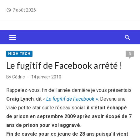
Skip
7 août 2026
access_time
to
content
Le Web, c'est comme une boîte de chocolats… On
sait jamais sur quoi on va tomber !
HIGH TECH
5
Le fugitif de Facebook arrêté !
Posted
By
Cédric
14 janvier 2010
on
Rappelez-vous, fin de l’année dernière je vous présentais
Craig Lynch
, dit
«
Le fugitif de Facebook »
. Devenu une
vraie petite star sur le réseau social,
il s’était échappé
de prison en septembre 2009 après avoir écopé de 7
ans de prison pour vol aggravé
.
Fin de cavale pour ce jeune de 28 ans puisqu’il vient