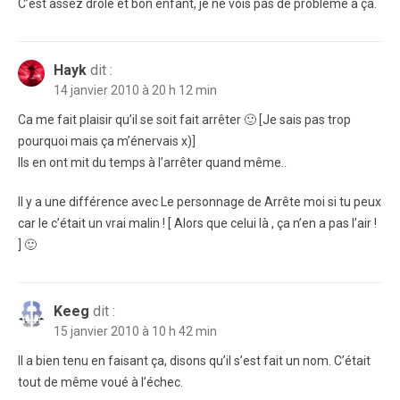
C’est assez drôle et bon enfant, je ne vois pas de problème à ça.
Hayk
dit :
14 janvier 2010 à 20 h 12 min
Ca me fait plaisir qu’il se soit fait arrêter 🙂 [Je sais pas trop
pourquoi mais ça m’énervais x)]
Ils en ont mit du temps à l’arrêter quand même..
Il y a une différence avec Le personnage de Arrête moi si tu peux
car le c’était un vrai malin ! [ Alors que celui là , ça n’en a pas l’air !
] 🙂
Keeg
dit :
15 janvier 2010 à 10 h 42 min
Il a bien tenu en faisant ça, disons qu’il s’est fait un nom. C’était
tout de même voué à l’échec.