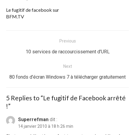
Le fugitif de facebook sur
BFM.TV
Navigation
Previous
de
Previous
10 services de raccourcissement d’URL
l’article
post:
Next
Next
80 fonds d’écran Windows 7 à télécharger gratuitement
post:
5 Replies to “
Le fugitif de Facebook arrêté
!
”
Superrefman
dit :
14 janvier 2010 à 18 h 26 min