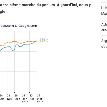
a troisième marche du podium. Aujourd’hui, nous y
Hub
gle
…
Mai
Atti
aut
Ali
c’e