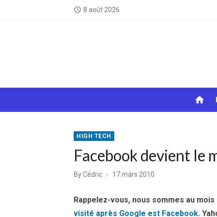
Skip
8 août 2026
access_time
to
content
home
HIGH TECH
Facebook devient le 
Posted
By
Cédric
17 mars 2010
on
Rappelez-vous, nous sommes au mois de
visité après Google est Facebook
. Yah