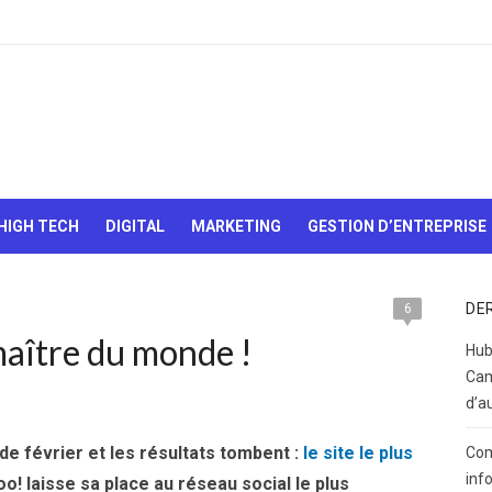
Le Web,
c'est
comme
une boîte
HIGH TECH
DIGITAL
MARKETING
GESTION D’ENTREPRISE
de
chocolats…
On sait
jamais sur
DE
6
quoi on va
maître du monde !
tomber !
Hub
Cam
d’a
 février et les résultats tombent :
le site le plus
Com
inf
oo! laisse sa place au réseau social le plus