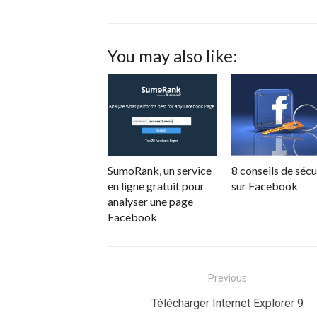
You may also like:
SumoRank, un service
8 conseils de sécu
en ligne gratuit pour
sur Facebook
analyser une page
Facebook
Navigation
Previous
de
Previous
Télécharger Internet Explorer 9