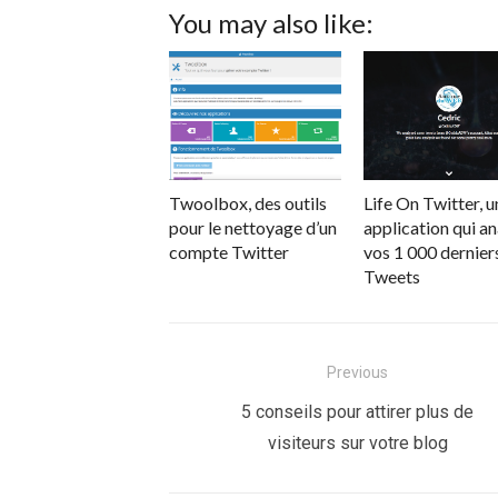
You may also like:
Twoolbox, des outils
Life On Twitter, u
pour le nettoyage d’un
application qui a
compte Twitter
vos 1 000 dernier
Tweets
Navigation
Previous
de
Previous
5 conseils pour attirer plus de
post:
visiteurs sur votre blog
l’article