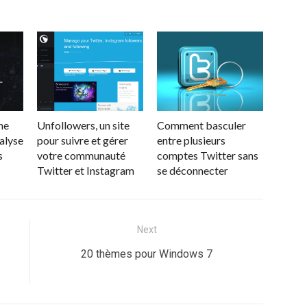
ne
Unfollowers, un site
Comment basculer
nalyse
pour suivre et gérer
entre plusieurs
s
votre communauté
comptes Twitter sans
Twitter et Instagram
se déconnecter
Next
Next
20 thèmes pour Windows 7
post: