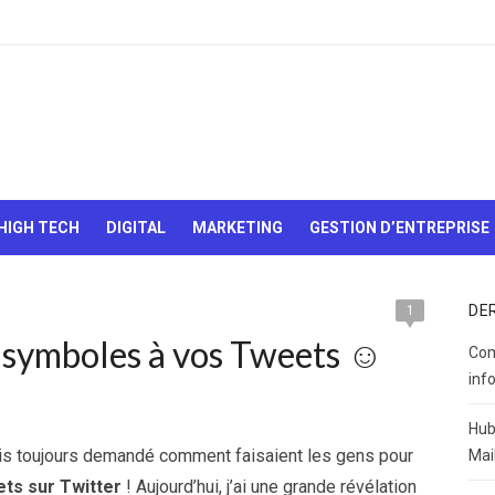
Le Web,
c'est
comme
une boîte
HIGH TECH
DIGITAL
MARKETING
GESTION D’ENTREPRISE
de
chocolats…
On sait
jamais sur
DE
1
quoi on va
 symboles à vos Tweets ☺
tomber !
Com
inf
Hub
uis toujours demandé comment faisaient les gens pour
Mai
ts sur Twitter
! Aujourd’hui, j’ai une grande révélation