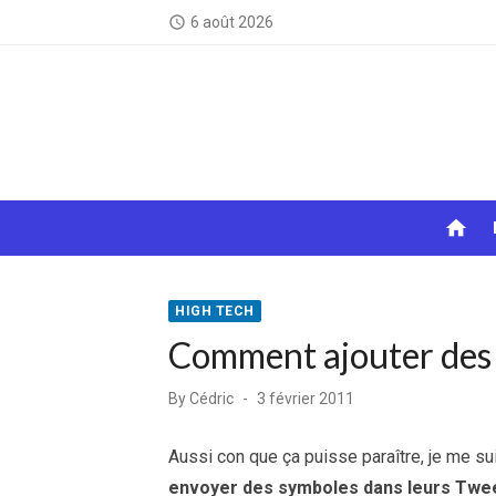
Skip
6 août 2026
access_time
to
content
home
HIGH TECH
Comment ajouter des
Posted
By
Cédric
3 février 2011
on
Aussi con que ça puisse paraître, je me s
envoyer des symboles dans leurs Twee