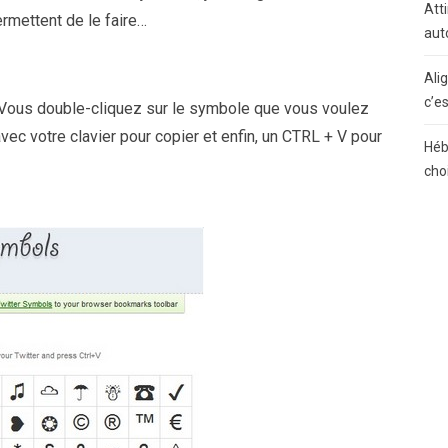
Atti
rmettent de le faire…
aut
Ali
c’e
. Vous double-cliquez sur le symbole que vous voulez
vec votre clavier pour copier et enfin, un CTRL + V pour
Héb
cho