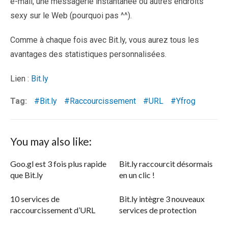
e-mail, une messagerie instantanée ou autres endroits
sexy sur le Web (pourquoi pas ^^).
Comme à chaque fois avec Bit.ly, vous aurez tous les
avantages des statistiques personnalisées.
Lien :
Bit.ly
Tag:
Bit.ly
Raccourcissement
URL
Yfrog
You may also like:
Goo.gl est 3 fois plus rapide
Bit.ly raccourcit désormais
que Bit.ly
en un clic !
10 services de
Bit.ly intègre 3 nouveaux
raccourcissement d’URL
services de protection