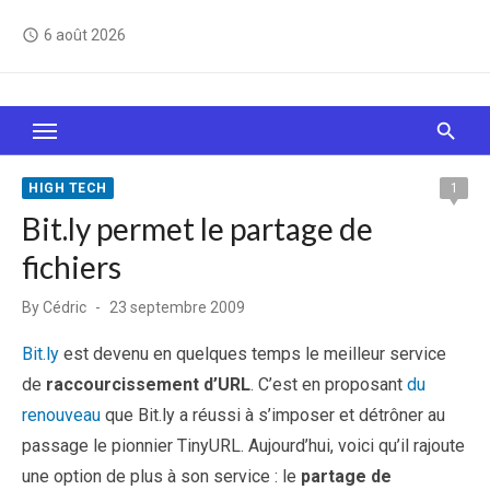
Skip
6 août 2026
access_time
to
content
Le Web, c'est comme une boîte de chocolats… On
sait jamais sur quoi on va tomber !
HIGH TECH
1
Bit.ly permet le partage de
fichiers
Posted
By
Cédric
23 septembre 2009
on
Bit.ly
est devenu en quelques temps le meilleur service
de
raccourcissement d’URL
. C’est en proposant
du
renouveau
que Bit.ly a réussi à s’imposer et détrôner au
passage le pionnier TinyURL. Aujourd’hui, voici qu’il rajoute
une option de plus à son service : le
partage de