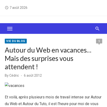
Skip
7 août 2026
access_time
to
content
Le Web, c'est comme une boîte de chocolats… On
sait jamais sur quoi on va tomber !
VIE DU BLOG
5
Autour du Web en vacances…
Mais des surprises vous
attendent !
Posted
By
Cédric
6 août 2012
on
Et voilà, après plusieurs mois de travail intense sur Autour
du Web et Autour du Tuto, il est l’heure pour moi de vous