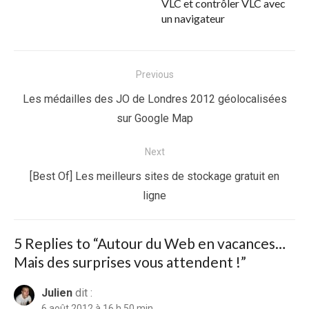
VLC et contrôler VLC avec
un navigateur
Navigation
Previous
de
Previous
Les médailles des JO de Londres 2012 géolocalisées
l’article
post:
sur Google Map
Next
Next
[Best Of] Les meilleurs sites de stockage gratuit en
post:
ligne
5 Replies to “
Autour du Web en vacances…
Mais des surprises vous attendent !
”
Julien
dit :
6 août 2012 à 16 h 50 min