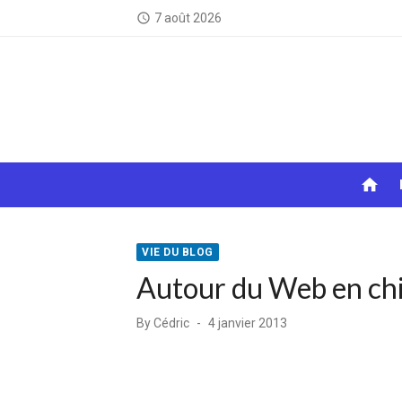
Skip
7 août 2026
access_time
to
content
home
VIE DU BLOG
Autour du Web en chif
Posted
By
Cédric
4 janvier 2013
on