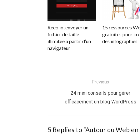
Reep.io, envoyer un
15 ressources W
fichier de taille
gratuites pour cr
illimitée à partir d’un
des infographies
navigateur
Navigation
Previous
de
Previous
24 mini conseils pour gérer
post:
efficacement un blog WordPress
l’article
5 Replies to “
Autour du Web en c