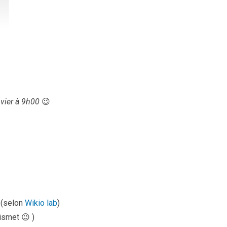
nvier à 9h00
😉
 (selon
Wikio lab
)
ismet 😉 )