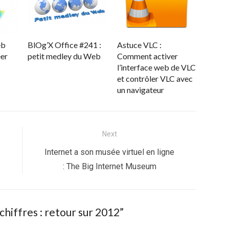
eb
BlOg’X Office #241 :
Astuce VLC :
éer
petit medley du Web
Comment activer
l’interface web de VLC
et contrôler VLC avec
un navigateur
Next
Next
Internet a son musée virtuel en ligne
post:
: The Big Internet Museum
hiffres : retour sur 2012
”