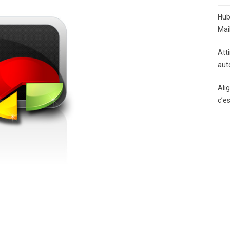
Hub
Mai
Atti
aut
Ali
c’e