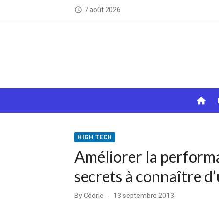
Skip
7 août 2026
access_time
to
content
home
HIGH TECH
Améliorer la performa
secrets à connaître d
Posted
By
Cédric
13 septembre 2013
on