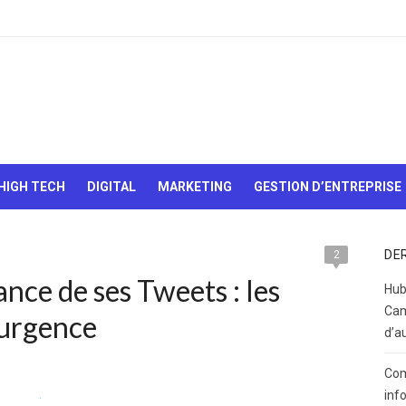
Le Web,
c'est
comme
une boîte
HIGH TECH
DIGITAL
MARKETING
GESTION D’ENTREPRISE
de
chocolats…
On sait
jamais sur
DE
2
quoi on va
nce de ses Tweets : les
tomber !
Hub
Cam
’urgence
d’a
Com
inf