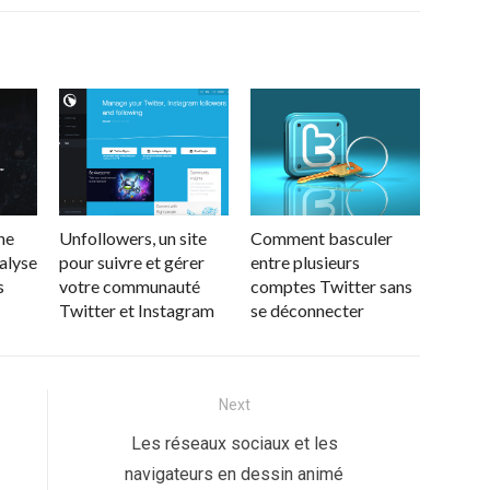
ne
Unfollowers, un site
Comment basculer
nalyse
pour suivre et gérer
entre plusieurs
s
votre communauté
comptes Twitter sans
Twitter et Instagram
se déconnecter
Next
Next
Les réseaux sociaux et les
post:
navigateurs en dessin animé