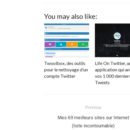
You may also like:
Twoolbox, des outils
Life On Twitter, u
pour le nettoyage d’un
application qui a
compte Twitter
vos 1 000 dernier
Tweets
Navigation
Previous
de
Previous
Mes 69 meilleurs sites sur Internet
post:
(liste incontournable)
l’article