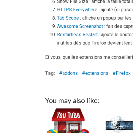
Show File Size : affiche la taille tota
HTTPS Everywhere
: ajoute (si poss
Tab Scope
: affiche un popup sur les
Awesome Screenshot
: fait des cap
Restartless Restart
: ajoute le bouto
inutiles dés que Firefox devient lent
Et vous, quelles extensions me conseiller
Tag:
addons
extensions
Firefox
You may also like: