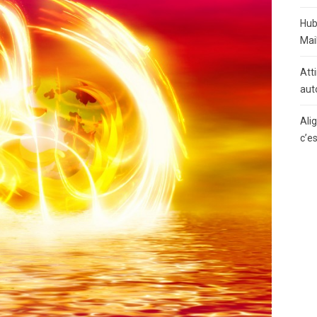
Hub
Mai
Atti
aut
Ali
c’e