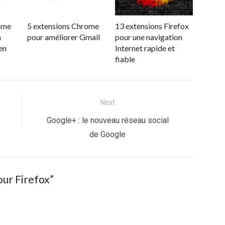
ome
5 extensions Chrome
13 extensions Firefox
a
pour améliorer Gmail
pour une navigation
en
Internet rapide et
fiable
Next
Next
Google+ : le nouveau réseau social
post:
de Google
our Firefox
”