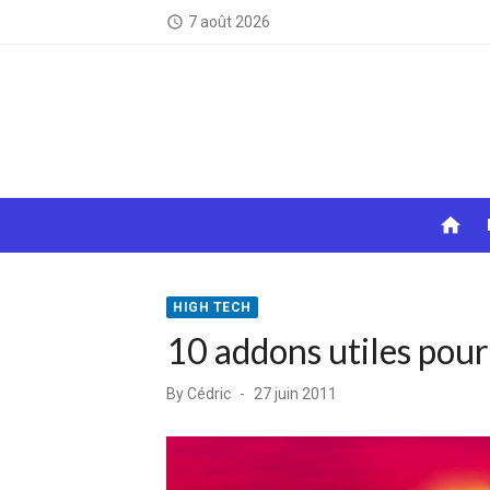
Skip
7 août 2026
access_time
to
content
home
HIGH TECH
10 addons utiles pour
Posted
By
Cédric
27 juin 2011
on