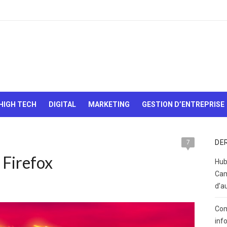
Le Web,
c'est
comme
une boîte
HIGH TECH
DIGITAL
MARKETING
GESTION D’ENTREPRISE
de
chocolats…
On sait
jamais sur
DE
7
quoi on va
 Firefox
tomber !
Hub
Cam
d’a
Com
inf