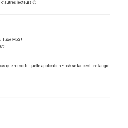
 d’autres lecteurs 😉
u Tube Mp3 !
ut !
as que n’imorte quelle application Flash se lancent tire larigot