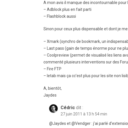
A mon avis il manque des incontournable pour 
– Adblock plus en fait parti
– Flashblock aussi
Sinon pour ceux plus dispensable et dont je me 
– Xmark (synchro de bookmark, un indispensab
– Last pass (gain de temps énorme pour ne plu
– Coolpreview (permet de visualisé les liens av
commenté plusieurs interventions sur des For
– Fire FTP
– Ietab mais ça cc’est plus pour les site non lisi
A, bientôt,
Jaydes
Cédric
dit :
27 juin 2011 à 13 h 54 min
@Jaydes et @Vendger : j’ai parlé d’extension