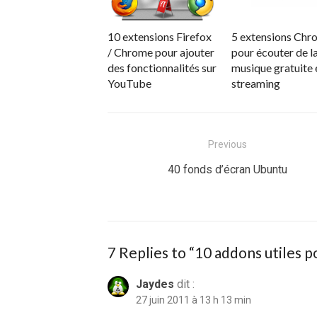
10 extensions Firefox
5 extensions Chr
/ Chrome pour ajouter
pour écouter de l
des fonctionnalités sur
musique gratuite 
YouTube
streaming
Navigation
Previous
de
Previous
40 fonds d’écran Ubuntu
post:
l’article
7 Replies to “
10 addons utiles p
Jaydes
dit :
27 juin 2011 à 13 h 13 min