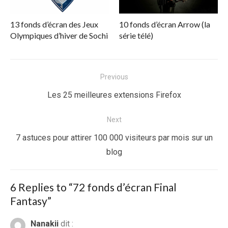
13 fonds d’écran des Jeux
10 fonds d’écran Arrow (la
Olympiques d’hiver de Sochi
série télé)
Navigation
Previous
de
Previous
Les 25 meilleures extensions Firefox
l’article
post:
Next
Next
7 astuces pour attirer 100 000 visiteurs par mois sur un
post:
blog
6 Replies to “
72 fonds d’écran Final
Fantasy
”
Nanakii
dit :