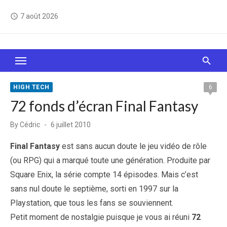
Skip
7 août 2026
access_time
to
content
Le Web, c'est comme une boîte de chocolats… On
sait jamais sur quoi on va tomber !
HIGH TECH
6
72 fonds d’écran Final Fantasy
Posted
By
Cédric
6 juillet 2010
on
Final Fantasy
est sans aucun doute le jeu vidéo de rôle
(ou RPG) qui a marqué toute une génération. Produite par
Square Enix, la série compte 14 épisodes. Mais c’est
sans nul doute le septième, sorti en 1997 sur la
Playstation, que tous les fans se souviennent.
Petit moment de nostalgie puisque je vous ai réuni
72