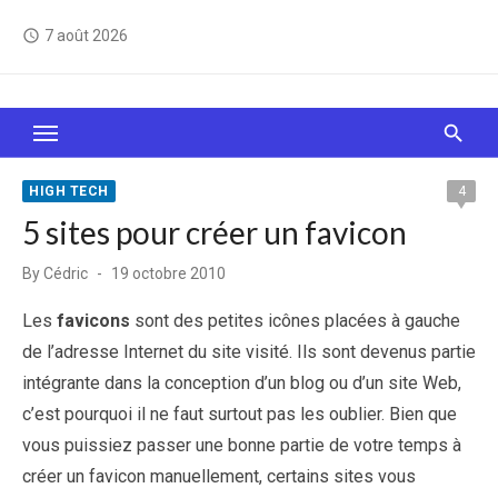
Skip
7 août 2026
access_time
to
content
Le Web, c'est comme une boîte de chocolats… On
sait jamais sur quoi on va tomber !
HIGH TECH
4
5 sites pour créer un favicon
Posted
By
Cédric
19 octobre 2010
on
Les
favicons
sont des petites icônes placées à gauche
de l’adresse Internet du site visité. Ils sont devenus partie
intégrante dans la conception d’un blog ou d’un site Web,
c’est pourquoi il ne faut surtout pas les oublier. Bien que
vous puissiez passer une bonne partie de votre temps à
créer un favicon manuellement, certains sites vous