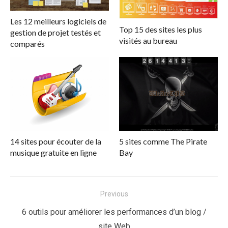
Les 12 meilleurs logiciels de
Top 15 des sites les plus
gestion de projet testés et
visités au bureau
comparés
14 sites pour écouter de la
5 sites comme The Pirate
musique gratuite en ligne
Bay
Navigation
Previous
de
Previous
6 outils pour améliorer les performances d’un blog /
l’article
post:
site Web