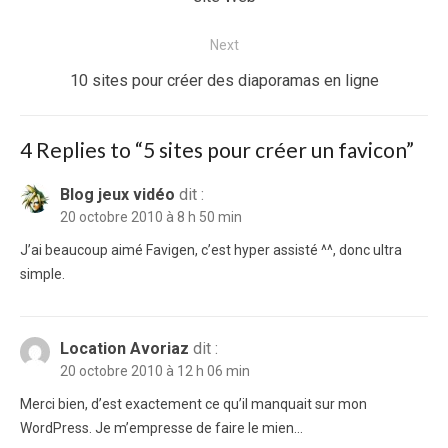
Next
Next
10 sites pour créer des diaporamas en ligne
post:
4 Replies to “
5 sites pour créer un favicon
”
Blog jeux vidéo
dit :
20 octobre 2010 à 8 h 50 min
J’ai beaucoup aimé Favigen, c’est hyper assisté ^^, donc ultra
simple.
Location Avoriaz
dit :
20 octobre 2010 à 12 h 06 min
Merci bien, d’est exactement ce qu’il manquait sur mon
WordPress. Je m’empresse de faire le mien…