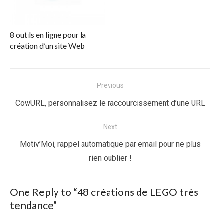
8 outils en ligne pour la
création d’un site Web
Navigation
Previous
de
Previous
CowURL, personnalisez le raccourcissement d’une URL
l’article
post:
Next
Next
Motiv’Moi, rappel automatique par email pour ne plus
post:
rien oublier !
One Reply to “48 créations de LEGO très
tendance”