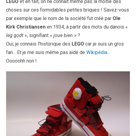
LEGO
et en fait, on ne connait même pas la moitié des
choses sur ces formidables petites briques ! Savez-vous
par exemple que le nom de la société fut créé par
Ole
Kirk Christiansen
en 1934, à partir des mots du danois «
leg godt
», signifiant «
joue bien
» ?
Oui, je connais l’historique des
LEGO
car je suis un gros
fan… Et je me suis même pas aidé de
Wikipédia
…
Ooooohh non !