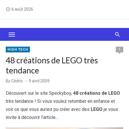
Skip
6 août 2026
access_time
to
content
Le Web, c'est comme une boîte de chocolats… On
sait jamais sur quoi on va tomber !
HIGH TECH
1
48 créations de LEGO très
tendance
Posted
By
Cédric
9 avril 2009
on
Découvert sur le site Speckyboy,
48 créations de LEGO
très tendance ! Si vous voulez retomber en enfance et
voir ce que vous auriez pu créer avec des
LEGO
je vous
invite à découvrir l’article…