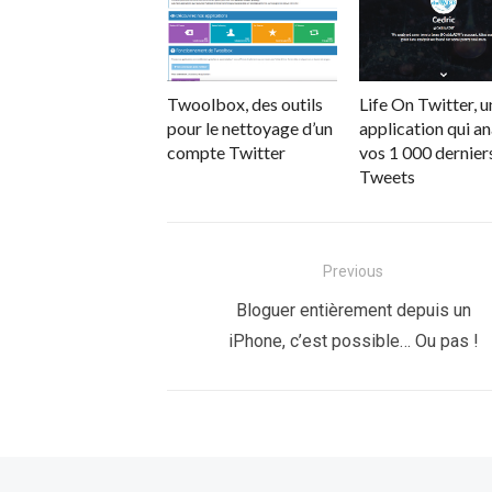
Twoolbox, des outils
Life On Twitter, u
pour le nettoyage d’un
application qui a
compte Twitter
vos 1 000 dernier
Tweets
Navigation
Previous
de
Previous
Bloguer entièrement depuis un
post:
iPhone, c’est possible… Ou pas !
l’article