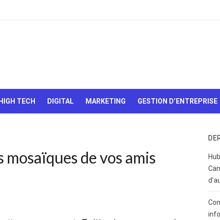
Le Web,
c'est
comme
une boîte
HIGH TECH
DIGITAL
MARKETING
GESTION D’ENTREPRISE
de
chocolats…
On sait
jamais sur
DE
quoi on va
es mosaïques de vos amis
tomber !
Hub
Cam
d’a
Com
inf