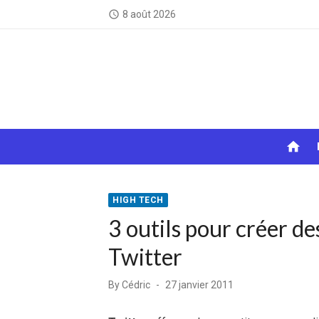
Skip
8 août 2026
access_time
to
content
home
HIGH TECH
3 outils pour créer d
Twitter
Posted
By
Cédric
27 janvier 2011
on