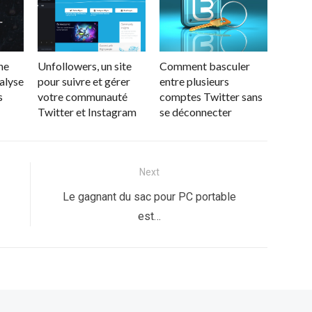
ne
Unfollowers, un site
Comment basculer
nalyse
pour suivre et gérer
entre plusieurs
s
votre communauté
comptes Twitter sans
Twitter et Instagram
se déconnecter
Next
Next
Le gagnant du sac pour PC portable
post:
est…