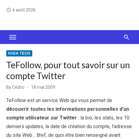
Skip
6 août 2026
access_time
to
content
Le Web, c'est comme une boîte de chocolats… On
sait jamais sur quoi on va tomber !
HIGH TECH
TeFollow, pour tout savoir sur un
compte Twitter
Posted
By
Cédric
18 mai 2009
on
TeFollow est un service Web qui vous permet de
découvrir toutes les informations personnelles d’un
compte utilisateur sur Twitter
: la bio, les stats, les 10
derniers updates, la date de création du compte, l’adresse
du site Web… Bref, de quoi être bien renseigné avant