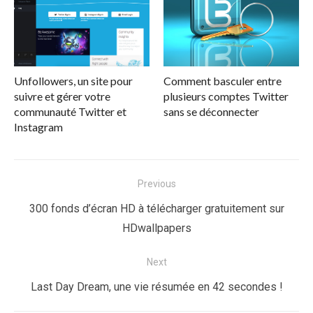
Unfollowers, un site pour
Comment basculer entre
suivre et gérer votre
plusieurs comptes Twitter
communauté Twitter et
sans se déconnecter
Instagram
Navigation
Previous
de
Previous
300 fonds d’écran HD à télécharger gratuitement sur
l’article
post:
HDwallpapers
Next
Next
Last Day Dream, une vie résumée en 42 secondes !
post: