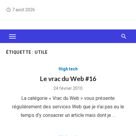
Skip
7 août 2026
access_time
to
content
Le Web, c'est comme une boîte de chocolats… On
sait jamais sur quoi on va tomber !
ÉTIQUETTE :
UTILE
High tech
Le vrac du Web #16
Posted
24 février 2010
on
La catégorie « Vrac du Web » vous présente
régulièrement des services Web que je n’ai pas eu le
temps d’y consacrer un article mais dont je …