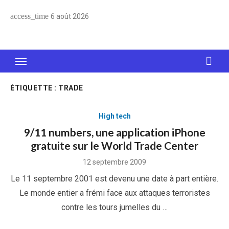
Skip
access_time
6 août 2026
to
content
Le Web, c'est comme une boîte de chocolats… On
sait jamais sur quoi on va tomber !
ÉTIQUETTE :
TRADE
High tech
9/11 numbers, une application iPhone
gratuite sur le World Trade Center
Posted
12 septembre 2009
on
Le 11 septembre 2001 est devenu une date à part entière.
Le monde entier a frémi face aux attaques terroristes
contre les tours jumelles du …