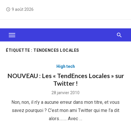
Skip
9 août 2026
access_time
to
content
Le Web, c'est comme une boîte de chocolats… On
sait jamais sur quoi on va tomber !
ÉTIQUETTE :
TENDENCES LOCALES
High tech
NOUVEAU : Les « TendEnces Locales » sur
Twitter !
Posted
28 janvier 2010
on
Non, non, il n’y a aucune erreur dans mon titre, et vous
savez pourquoi ? C’est mon ami Twitter qui me l’a dit
alors…….. Avec …