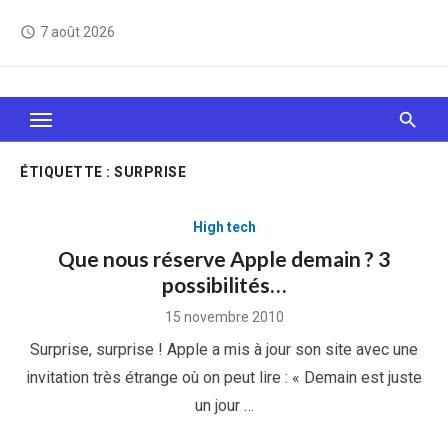
Skip
7 août 2026
access_time
to
content
Le Web, c'est comme une boîte de chocolats… On
sait jamais sur quoi on va tomber !
ÉTIQUETTE :
SURPRISE
High tech
Que nous réserve Apple demain ? 3
possibilités…
Posted
15 novembre 2010
on
Surprise, surprise ! Apple a mis à jour son site avec une
invitation très étrange où on peut lire : « Demain est juste
un jour …