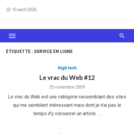
Skip
10 août 2026
access_time
to
content
Le Web, c'est comme une boîte de chocolats… On
sait jamais sur quoi on va tomber !
ÉTIQUETTE :
SERVICE EN LIGNE
High tech
Le vrac du Web #12
Posted
25 novembre 2009
on
Le vrac du Web est une catégorie rassemblant des sites
qui me semblent intéressant mais dont je n’ai pas le
temps d’y consacrer un article. …