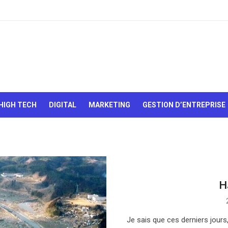
Le Web,
c'est
comme
une boîte
HIGH TECH
DIGITAL
MARKETING
GESTION D’ENTREPRISE
de
chocolats…
On sait
jamais sur
quoi on va
tomber !
H
Je sais que ces derniers jours