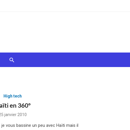
High tech
aïti en 360°
Posted
25 janvier 2010
on
, je vous bassine un peu avec Haïti mais il