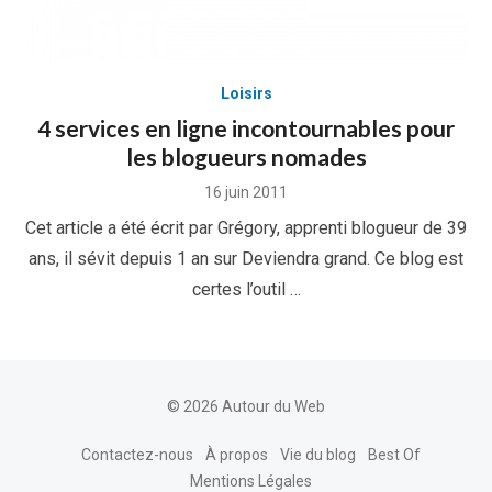
Loisirs
4 services en ligne incontournables pour
les blogueurs nomades
Posted
16 juin 2011
on
Cet article a été écrit par Grégory, apprenti blogueur de 39
ans, il sévit depuis 1 an sur Deviendra grand. Ce blog est
certes l’outil …
© 2026 Autour du Web
Contactez-nous
À propos
Vie du blog
Best Of
Mentions Légales