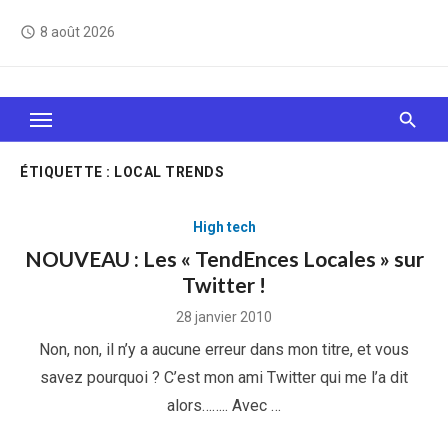
Skip
8 août 2026
access_time
to
content
Le Web, c'est comme une boîte de chocolats… On
sait jamais sur quoi on va tomber !
ÉTIQUETTE :
LOCAL TRENDS
High tech
NOUVEAU : Les « TendEnces Locales » sur
Twitter !
Posted
28 janvier 2010
on
Non, non, il n’y a aucune erreur dans mon titre, et vous
savez pourquoi ? C’est mon ami Twitter qui me l’a dit
alors…….. Avec …