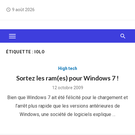
Skip
9 août 2026
access_time
to
content
Le Web, c'est comme une boîte de chocolats… On
sait jamais sur quoi on va tomber !
ÉTIQUETTE :
IOLO
High tech
Sortez les ram(es) pour Windows 7 !
Posted
12 octobre 2009
on
Bien que Windows 7 ait été félicité pour le chargement et
l’arrêt plus rapide que les versions antérieures de
Windows, une société de logiciels explique …