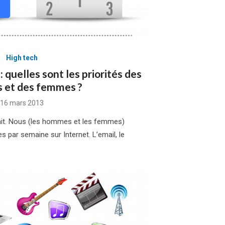
High tech
: quelles sont les priorités des
et des femmes ?
Posted
16 mars 2013
on
 fait. Nous (les hommes et les femmes)
par semaine sur Internet. L’email, le