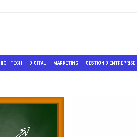
Le Web,
c'est
comme
une boîte
HIGH TECH
DIGITAL
MARKETING
GESTION D’ENTREPRISE
de
chocolats…
On sait
jamais sur
quoi on va
tomber !