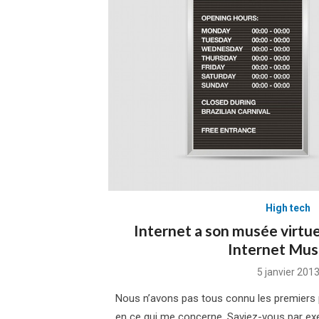
High tech
Internet a son musée virtuel
Internet Mu
Posted
5 janvier 201
on
Nous n’avons pas tous connu les premiers p
en ce qui me concerne. Saviez-vous par exe