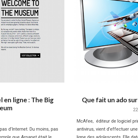
 en ligne : The Big
Que fait un ado sur
seum
Po
22
on
3
McAfee, éditeur de logiciel pr
as d’Internet. Du moins, pas
antivirus, vient d’effectuer une
mple que Arpanet était le
ligne des adolescents. Elle da