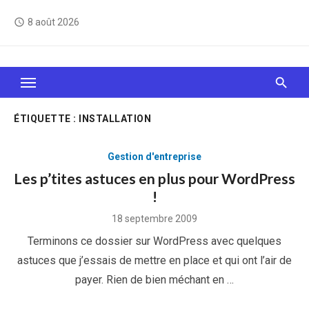
Skip
8 août 2026
access_time
to
content
Le Web, c'est comme une boîte de chocolats… On
sait jamais sur quoi on va tomber !
ÉTIQUETTE :
INSTALLATION
Gestion d'entreprise
Les p’tites astuces en plus pour WordPress
!
Posted
18 septembre 2009
on
Terminons ce dossier sur WordPress avec quelques
astuces que j’essais de mettre en place et qui ont l’air de
payer. Rien de bien méchant en …