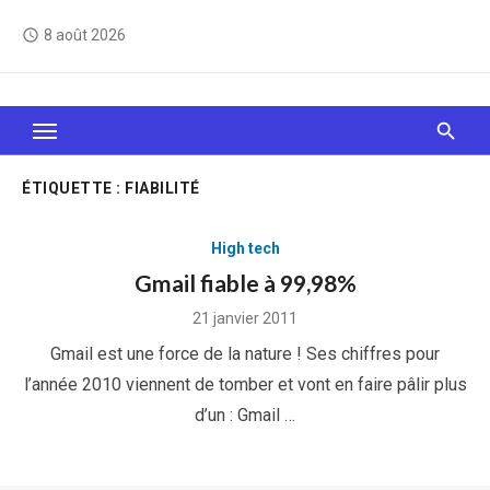
Skip
8 août 2026
access_time
to
content
Le Web, c'est comme une boîte de chocolats… On
sait jamais sur quoi on va tomber !
ÉTIQUETTE :
FIABILITÉ
High tech
Gmail fiable à 99,98%
Posted
21 janvier 2011
on
Gmail est une force de la nature ! Ses chiffres pour
l’année 2010 viennent de tomber et vont en faire pâlir plus
d’un : Gmail …