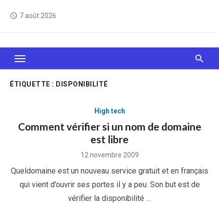
Skip
7 août 2026
access_time
to
content
Le Web, c'est comme une boîte de chocolats… On
sait jamais sur quoi on va tomber !
ÉTIQUETTE :
DISPONIBILITÉ
High tech
Comment vérifier si un nom de domaine
est libre
Posted
12 novembre 2009
on
Queldomaine est un nouveau service gratuit et en français
qui vient d’ouvrir ses portes il y a peu. Son but est de
vérifier la disponibilité …