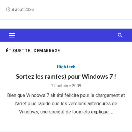
Skip
8 août 2026
access_time
to
content
Le Web, c'est comme une boîte de chocolats… On
sait jamais sur quoi on va tomber !
ÉTIQUETTE :
DEMARRAGE
High tech
Sortez les ram(es) pour Windows 7 !
Posted
12 octobre 2009
on
Bien que Windows 7 ait été félicité pour le chargement et
l’arrêt plus rapide que les versions antérieures de
Windows, une société de logiciels explique …