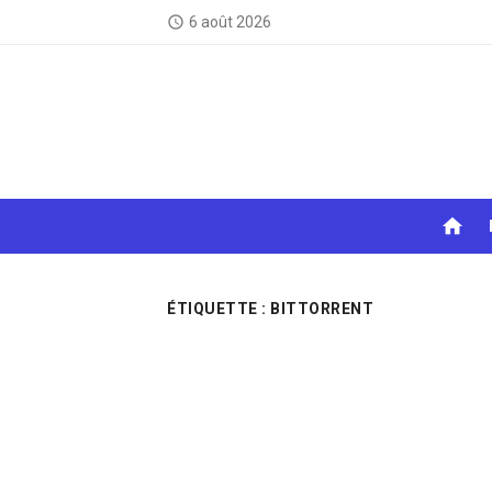
Skip
6 août 2026
access_time
to
content
home
ÉTIQUETTE :
BITTORRENT