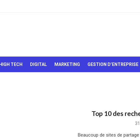
Le Web,
c'est
comme
une boîte
HIGH TECH
DIGITAL
MARKETING
GESTION D’ENTREPRISE
de
chocolats…
On sait
jamais sur
quoi on va
tomber !
Top 10 des rech
Po
31
on
Beaucoup de sites de partage 