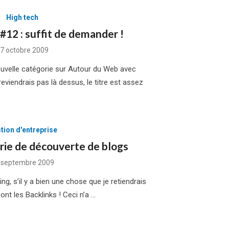
High tech
 #12 : suffit de demander !
osted
7 octobre 2009
n
nouvelle catégorie sur Autour du Web avec
e reviendrais pas là dessus, le titre est assez
tion d'entreprise
rie de découverte de blogs
sted
 septembre 2009
g, s’il y a bien une chose que je retiendrais
ont les Backlinks ! Ceci n’a …