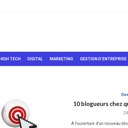
Le Web,
c'est
comme
une boîte
HIGH TECH
DIGITAL
MARKETING
GESTION D’ENTREPRISE
de
chocolats…
On sait
jamais sur
quoi on va
tomber !
Ges
10 blogueurs chez qu
Po
24
on
A l’ouverture d’un nouveau blog,