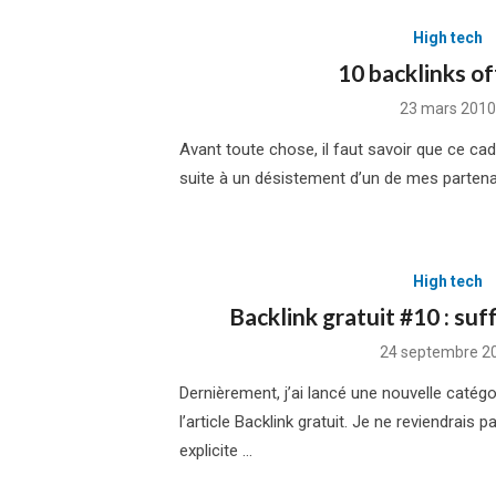
High tech
10 backlinks of
Posted
23 mars 2010
on
Avant toute chose, il faut savoir que ce c
suite à un désistement d’un de mes partenair
High tech
Backlink gratuit #10 : suf
Posted
24 septembre 2
on
Dernièrement, j’ai lancé une nouvelle catég
l’article Backlink gratuit. Je ne reviendrais p
explicite …