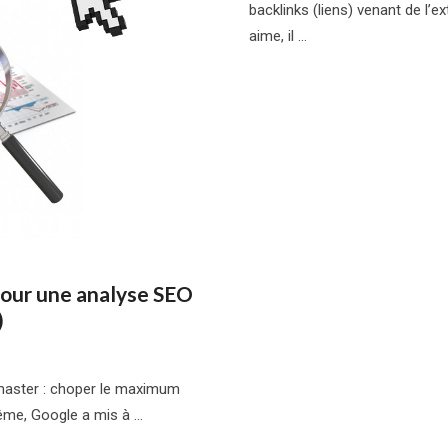
backlinks (liens) venant de l’
aime, il …
 pour une analyse SEO
)
bmaster : choper le maximum
même, Google a mis à …