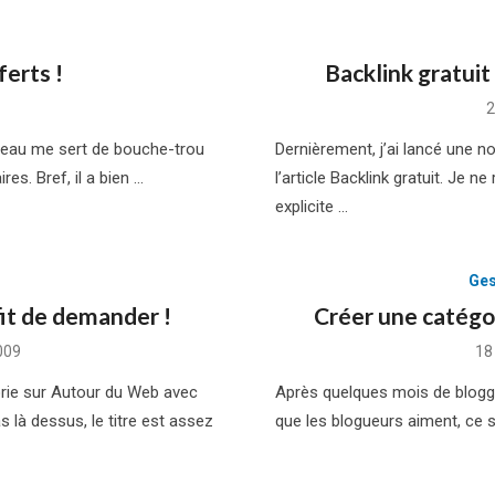
ferts !
Backlink gratuit
P
2
o
adeau me sert de bouche-trou
Dernièrement, j’ai lancé une 
es. Bref, il a bien …
l’article Backlink gratuit. Je n
explicite …
Ges
fit de demander !
Créer une catégo
Po
009
18
on
orie sur Autour du Web avec
Après quelques mois de bloggin
as là dessus, le titre est assez
que les blogueurs aiment, ce s