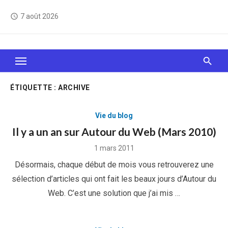
Skip
7 août 2026
access_time
to
content
Le Web, c'est comme une boîte de chocolats… On
sait jamais sur quoi on va tomber !
ÉTIQUETTE :
ARCHIVE
Vie du blog
Il y a un an sur Autour du Web (Mars 2010)
Posted
1 mars 2011
on
Désormais, chaque début de mois vous retrouverez une
sélection d’articles qui ont fait les beaux jours d’Autour du
Web. C’est une solution que j’ai mis …