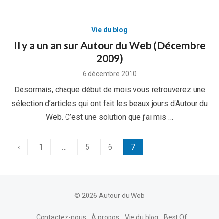
Vie du blog
Il y a un an sur Autour du Web (Décembre
2009)
Posted
6 décembre 2010
on
Désormais, chaque début de mois vous retrouverez une
sélection d’articles qui ont fait les beaux jours d’Autour du
Web. C’est une solution que j’ai mis …
Pagination
‹
1
…
5
6
7
des
publications
© 2026 Autour du Web
Contactez-nous
À propos
Vie du blog
Best Of