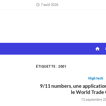
Skip
7 août 2026
access_time
to
content
home
ÉTIQUETTE :
2001
High tech
9/11 numbers, une application
le World Trade
Posted
12 septembre 2
on