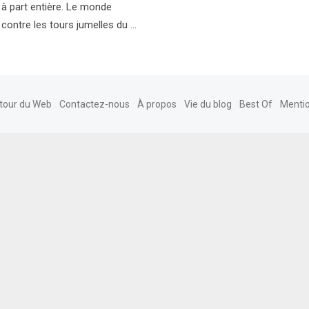
à part entière. Le monde
 contre les tours jumelles du …
tour du Web
Contactez-nous
À propos
Vie du blog
Best Of
Mentio