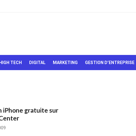
Le Web,
c'est
comme
une boîte
HIGH TECH
DIGITAL
MARKETING
GESTION D’ENTREPRISE
de
chocolats…
On sait
jamais sur
quoi on va
tomber !
 iPhone gratuite sur
 Center
009