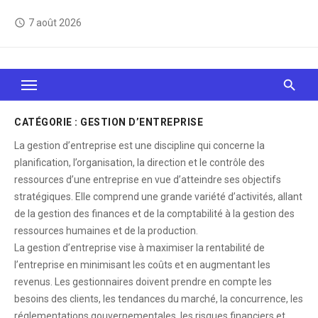
Skip
7 août 2026
access_time
to
content
Le Web, c'est comme une boîte de chocolats… On
sait jamais sur quoi on va tomber !
CATÉGORIE :
GESTION D’ENTREPRISE
La gestion d’entreprise est une discipline qui concerne la
planification, l’organisation, la direction et le contrôle des
ressources d’une entreprise en vue d’atteindre ses objectifs
stratégiques. Elle comprend une grande variété d’activités, allant
de la gestion des finances et de la comptabilité à la gestion des
ressources humaines et de la production.
La gestion d’entreprise vise à maximiser la rentabilité de
l’entreprise en minimisant les coûts et en augmentant les
revenus. Les gestionnaires doivent prendre en compte les
besoins des clients, les tendances du marché, la concurrence, les
réglementations gouvernementales, les risques financiers et