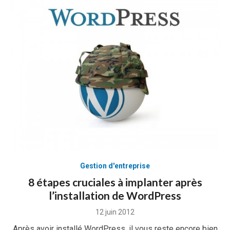
Gestion d'entreprise
8 étapes cruciales à implanter après
l’installation de WordPress
Posted
12 juin 2012
on
Après avoir installé WordPress, il vous reste encore bien