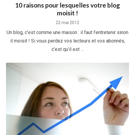
10 raisons pour lesquelles votre blog
moisit !
Posted
22 mai 2012
on
Un blog, c’est comme une maison : il faut l’entretenir sinon
il moisit ! Si vous perdez vos lecteurs et vos abonnés,
c’est qu’il est …