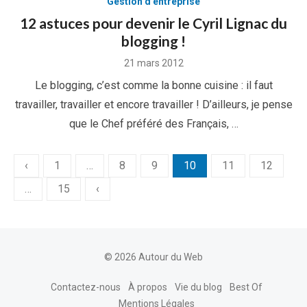
Gestion d'entreprise
12 astuces pour devenir le Cyril Lignac du
blogging !
Posted
21 mars 2012
on
Le blogging, c’est comme la bonne cuisine : il faut
travailler, travailler et encore travailler ! D’ailleurs, je pense
que le Chef préféré des Français, …
Pagination
‹
1
…
8
9
10
11
12
des
…
15
‹
publications
© 2026 Autour du Web
Contactez-nous
À propos
Vie du blog
Best Of
Mentions Légales