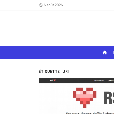
Skip
6 août 2026
access_time
to
content
home
ÉTIQUETTE :
URI