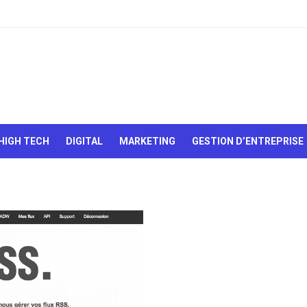
Le Web,
c'est
comme
une boîte
HIGH TECH
DIGITAL
MARKETING
GESTION D’ENTREPRISE
de
chocolats…
On sait
jamais sur
quoi on va
tomber !