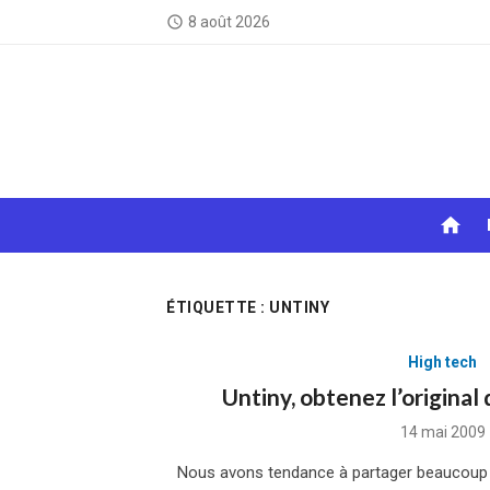
Skip
8 août 2026
access_time
to
content
home
ÉTIQUETTE :
UNTINY
High tech
Untiny, obtenez l’original
Posted
14 mai 2009
on
Nous avons tendance à partager beaucoup d