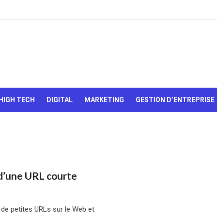
Le Web,
c'est
comme
une boîte
HIGH TECH
DIGITAL
MARKETING
GESTION D’ENTREPRISE
de
chocolats…
On sait
jamais sur
quoi on va
tomber !
 d’une URL courte
e petites URLs sur le Web et