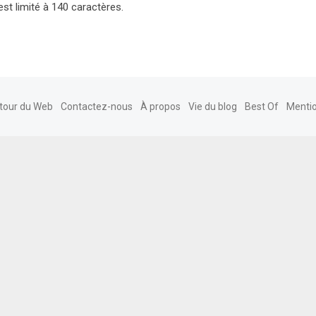
est limité à 140 caractères.
tour du Web
Contactez-nous
À propos
Vie du blog
Best Of
Mentio