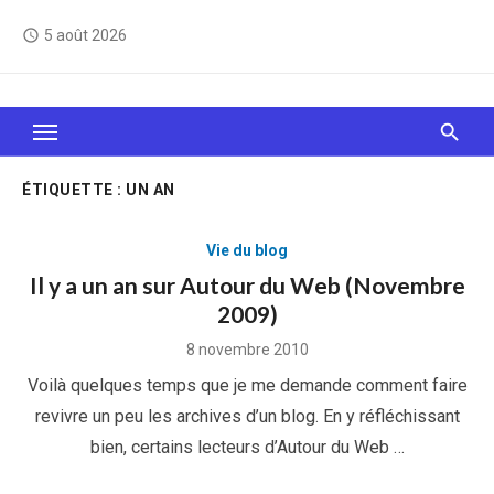
Skip
5 août 2026
access_time
to
content
Le Web, c'est comme une boîte de chocolats… On
sait jamais sur quoi on va tomber !
ÉTIQUETTE :
UN AN
Vie du blog
Il y a un an sur Autour du Web (Novembre
2009)
Posted
8 novembre 2010
on
Voilà quelques temps que je me demande comment faire
revivre un peu les archives d’un blog. En y réfléchissant
bien, certains lecteurs d’Autour du Web …