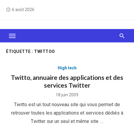
Skip
6 août 2026
access_time
to
content
Le Web, c'est comme une boîte de chocolats… On
sait jamais sur quoi on va tomber !
ÉTIQUETTE :
TWITTOO
High tech
Twitto, annuaire des applications et des
services Twitter
Posted
18 juin 2009
on
Twitto est un tout nouveau site qui vous permet de
retrouver toutes les applications et services dédiés à
Twitter sur un seul et même site. …