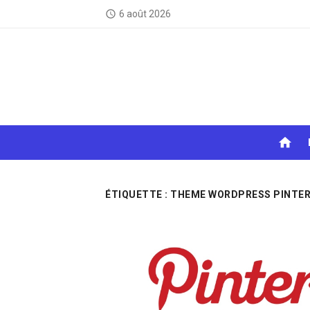
Skip
6 août 2026
access_time
to
content
home
ÉTIQUETTE :
THEME WORDPRESS PINTE