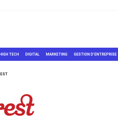
Le Web,
c'est
comme
une boîte
HIGH TECH
DIGITAL
MARKETING
GESTION D’ENTREPRISE
de
chocolats…
On sait
jamais sur
REST
quoi on va
tomber !