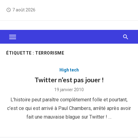
Skip
7 août 2026
access_time
to
content
Le Web, c'est comme une boîte de chocolats… On
sait jamais sur quoi on va tomber !
ÉTIQUETTE :
TERRORISME
High tech
Twitter n’est pas jouer !
Posted
19 janvier 2010
on
L’histoire peut paraître complètement folle et pourtant,
c’est ce qui est arrivé à Paul Chambers, arrêté après avoir
fait une mauvaise blague sur Twitter ! …