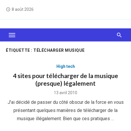
Skip
8 août 2026
access_time
to
content
Le Web, c'est comme une boîte de chocolats… On
sait jamais sur quoi on va tomber !
ÉTIQUETTE :
TÉLÉCHARGER MUSIQUE
High tech
4 sites pour télécharger de la musique
(presque) légalement
Posted
13 avril 2010
on
J’ai décidé de passer du côté obscur de la force en vous
présentant quelques manières de télécharger de la
musique illégalement. Bien que ces pratiques …