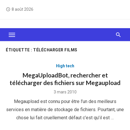
Skip
8 août 2026
access_time
to
content
Le Web, c'est comme une boîte de chocolats… On
sait jamais sur quoi on va tomber !
ÉTIQUETTE :
TÉLÉCHARGER FILMS
High tech
MegaUploadBot, rechercher et
télécharger des fichiers sur Megaupload
Posted
3 mars 2010
on
Megaupload est connu pour être l’un des meilleurs
services en matière de stockage de fichiers. Pourtant, une
chose lui fait cruellement défaut c’est qu’il est …