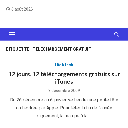
Skip
6 août 2026
access_time
to
content
Le Web, c'est comme une boîte de chocolats… On
sait jamais sur quoi on va tomber !
ÉTIQUETTE :
TÉLÉCHARGEMENT GRATUIT
High tech
12 jours, 12 téléchargements gratuits sur
iTunes
Posted
8 décembre 2009
on
Du 26 décembre au 6 janvier se tiendra une petite fête
orchestrée par Apple. Pour fêter la fin de l’année
dignement, la marque à la …