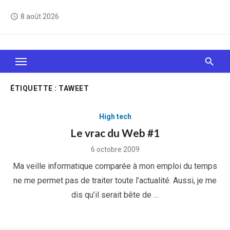
Skip
8 août 2026
access_time
to
content
Le Web, c'est comme une boîte de chocolats… On
sait jamais sur quoi on va tomber !
ÉTIQUETTE :
TAWEET
High tech
Le vrac du Web #1
Posted
6 octobre 2009
on
Ma veille informatique comparée à mon emploi du temps
ne me permet pas de traiter toute l’actualité. Aussi, je me
dis qu’il serait bête de …