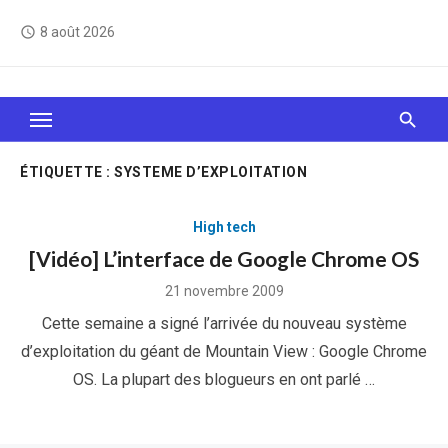
Skip
8 août 2026
access_time
to
content
Le Web, c'est comme une boîte de chocolats… On
sait jamais sur quoi on va tomber !
ÉTIQUETTE :
SYSTEME D’EXPLOITATION
High tech
[Vidéo] L’interface de Google Chrome OS
Posted
21 novembre 2009
on
Cette semaine a signé l’arrivée du nouveau système
d’exploitation du géant de Mountain View : Google Chrome
OS. La plupart des blogueurs en ont parlé …