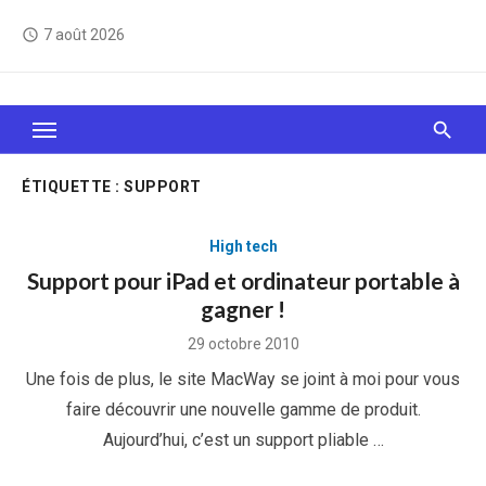
Skip
7 août 2026
access_time
to
content
Le Web, c'est comme une boîte de chocolats… On
sait jamais sur quoi on va tomber !
ÉTIQUETTE :
SUPPORT
High tech
Support pour iPad et ordinateur portable à
gagner !
Posted
29 octobre 2010
on
Une fois de plus, le site MacWay se joint à moi pour vous
faire découvrir une nouvelle gamme de produit.
Aujourd’hui, c’est un support pliable …