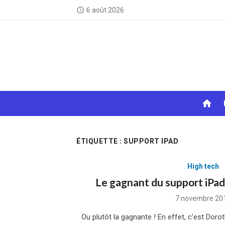
Skip
6 août 2026
access_time
to
content
home
ÉTIQUETTE :
SUPPORT IPAD
High tech
Le gagnant du support iPa
Posted
7 novembre 20
on
Ou plutôt la gagnante ! En effet, c’est Doro