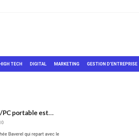
Le Web,
c'est
comme
une boîte
HIGH TECH
DIGITAL
MARKETING
GESTION D’ENTREPRISE
de
chocolats…
On sait
jamais sur
quoi on va
tomber !
d/PC portable est…
10
thée Baverel qui repart avec le