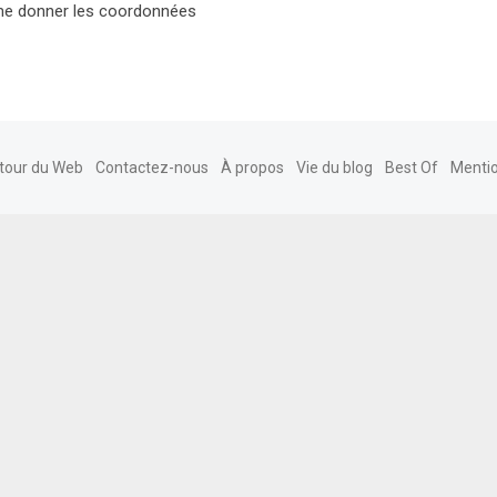
 me donner les coordonnées
tour du Web
Contactez-nous
À propos
Vie du blog
Best Of
Mentio