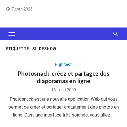
Skip
7 août 2026
access_time
to
content
Le Web, c'est comme une boîte de chocolats… On
sait jamais sur quoi on va tomber !
ÉTIQUETTE :
SLIDESHOW
High tech
Photosnack, créez et partagez des
diaporamas en ligne
Posted
16 juillet 2009
on
Photosnack est une nouvelle application Web qui vous
permet de créer et partager gratuitement des photos en
ligne. Dans une interface très soignée, vous allez …