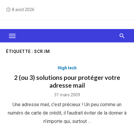
Skip
8 août 2026
access_time
to
content
Le Web, c'est comme une boîte de chocolats… On
sait jamais sur quoi on va tomber !
ÉTIQUETTE :
SCR.IM
High tech
2 (ou 3) solutions pour protéger votre
adresse mail
Posted
31 mars 2009
on
Une adresse mail, c’est précieux ! Un peu comme un
numéro de carte de crédit, il faudrait éviter de la donner à
n’importe qui, surtout …